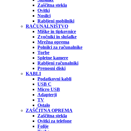
Zaščitna stekla
Ovitki
Nosilci
Rabljeni mobilniki
RAČUNALNIŠTVO
Miške in tipkovnice
Zvočniki in slušalke
Mrežna oprema
Polnilci za računalnike
Torbe
Spletne kamere
Rabljeni računalniki
Prenosni diski
KABLI
Podatkovni kabli
USB C
Micro USB
Adapterji
TV
Ostalo
ZAŠČITNA OPREMA
Zaščitna stekla
Ovitki za telefone
Folije