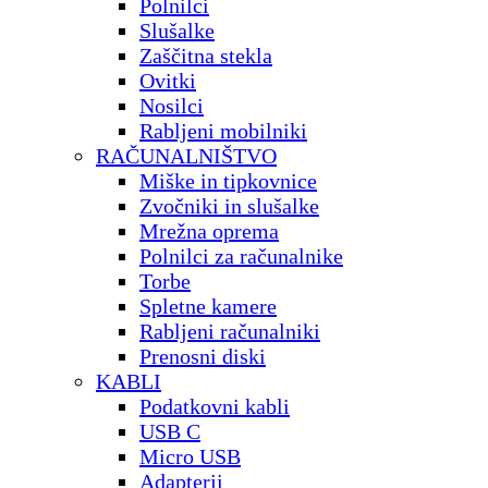
Polnilci
Slušalke
Zaščitna stekla
Ovitki
Nosilci
Rabljeni mobilniki
RAČUNALNIŠTVO
Miške in tipkovnice
Zvočniki in slušalke
Mrežna oprema
Polnilci za računalnike
Torbe
Spletne kamere
Rabljeni računalniki
Prenosni diski
KABLI
Podatkovni kabli
USB C
Micro USB
Adapterji