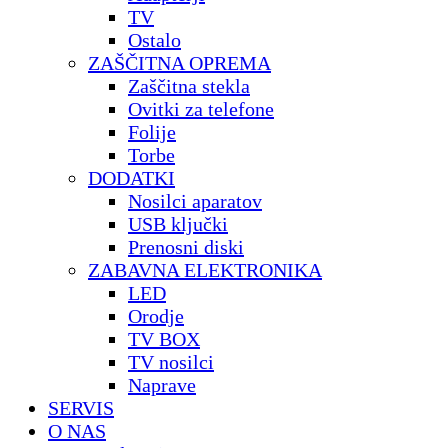
TV
Ostalo
ZAŠČITNA OPREMA
Zaščitna stekla
Ovitki za telefone
Folije
Torbe
DODATKI
Nosilci aparatov
USB ključki
Prenosni diski
ZABAVNA ELEKTRONIKA
LED
Orodje
TV BOX
TV nosilci
Naprave
SERVIS
O NAS