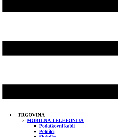
TRGOVINA
MOBILNA TELEFONIJA
Podatkovni kabli
Polnilci
Slušalke