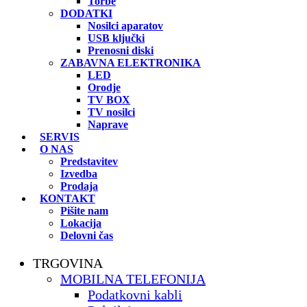
Torbe
DODATKI
Nosilci aparatov
USB ključki
Prenosni diski
ZABAVNA ELEKTRONIKA
LED
Orodje
TV BOX
TV nosilci
Naprave
SERVIS
O NAS
Predstavitev
Izvedba
Prodaja
KONTAKT
Pišite nam
Lokacija
Delovni čas
TRGOVINA
MOBILNA TELEFONIJA
Podatkovni kabli