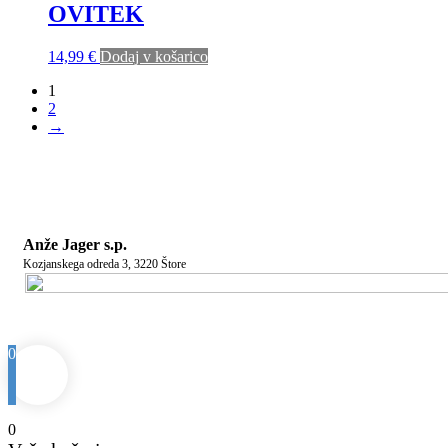
OVITEK
14,99
€
Dodaj v košarico
1
2
→
Anže Jager s.p.
Kozjanskega odreda 3, 3220 Štore
0
0