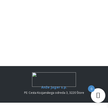
Anže Jager s.p.
0
PE: Cesta Kozjanskega odreda 3, 3220 Štore