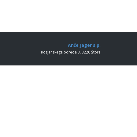
Anže Jager s.p.
Kozjanskega odreda 3, 3220 Štore