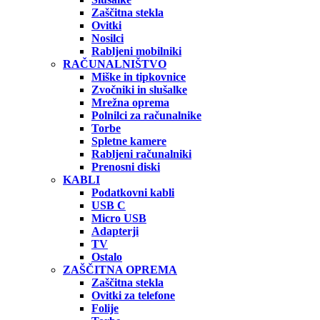
Zaščitna stekla
Ovitki
Nosilci
Rabljeni mobilniki
RAČUNALNIŠTVO
Miške in tipkovnice
Zvočniki in slušalke
Mrežna oprema
Polnilci za računalnike
Torbe
Spletne kamere
Rabljeni računalniki
Prenosni diski
KABLI
Podatkovni kabli
USB C
Micro USB
Adapterji
TV
Ostalo
ZAŠČITNA OPREMA
Zaščitna stekla
Ovitki za telefone
Folije