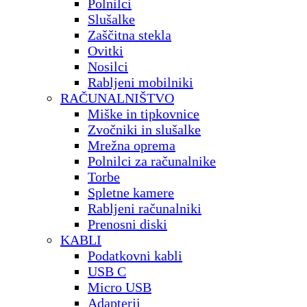
Polnilci
Slušalke
Zaščitna stekla
Ovitki
Nosilci
Rabljeni mobilniki
RAČUNALNIŠTVO
Miške in tipkovnice
Zvočniki in slušalke
Mrežna oprema
Polnilci za računalnike
Torbe
Spletne kamere
Rabljeni računalniki
Prenosni diski
KABLI
Podatkovni kabli
USB C
Micro USB
Adapterji