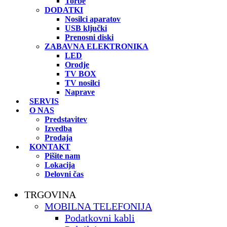
Torbe
DODATKI
Nosilci aparatov
USB ključki
Prenosni diski
ZABAVNA ELEKTRONIKA
LED
Orodje
TV BOX
TV nosilci
Naprave
SERVIS
O NAS
Predstavitev
Izvedba
Prodaja
KONTAKT
Pišite nam
Lokacija
Delovni čas
TRGOVINA
MOBILNA TELEFONIJA
Podatkovni kabli