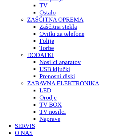
TV
Ostalo
ZAŠČITNA OPREMA
Zaščitna stekla
Ovitki za telefone
Folije
Torbe
DODATKI
Nosilci aparatov
USB ključki
Prenosni diski
ZABAVNA ELEKTRONIKA
LED
Orodje
TV BOX
TV nosilci
Naprave
SERVIS
O NAS