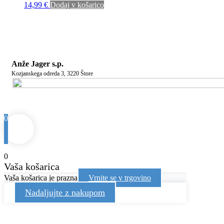
14,99
€
Dodaj v košarico
Anže Jager s.p.
Kozjanskega odreda 3, 3220 Štore
0
0
Vaša košarica
Vaša košarica je prazna
Vrnite se v trgovino
Nadaljujte z nakupom