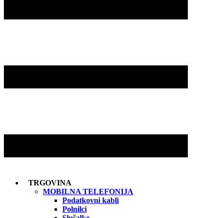
TRGOVINA
MOBILNA TELEFONIJA
Podatkovni kabli
Polnilci
Slušalke