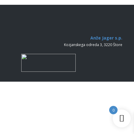
Anže Jager s.p.
Kozjanskega odreda 3, 3220 Štore
0