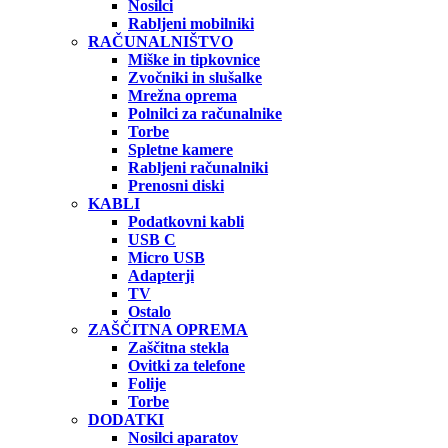
Nosilci
Rabljeni mobilniki
RAČUNALNIŠTVO
Miške in tipkovnice
Zvočniki in slušalke
Mrežna oprema
Polnilci za računalnike
Torbe
Spletne kamere
Rabljeni računalniki
Prenosni diski
KABLI
Podatkovni kabli
USB C
Micro USB
Adapterji
TV
Ostalo
ZAŠČITNA OPREMA
Zaščitna stekla
Ovitki za telefone
Folije
Torbe
DODATKI
Nosilci aparatov