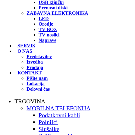
USB ključki
Prenosni diski
ZABAVNA ELEKTRONIKA
LED
Orodje
TV BOX
TV nosilci
Naprave
SERVIS
O NAS
Predstavitev
Izvedba
Prodaja
KONTAKT
Pišite nam
Lokacija
Delovni čas
TRGOVINA
MOBILNA TELEFONIJA
Podatkovni kabli
Polnilci
Slušalke