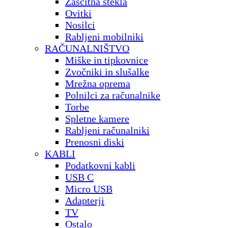
Zaščitna stekla
Ovitki
Nosilci
Rabljeni mobilniki
RAČUNALNIŠTVO
Miške in tipkovnice
Zvočniki in slušalke
Mrežna oprema
Polnilci za računalnike
Torbe
Spletne kamere
Rabljeni računalniki
Prenosni diski
KABLI
Podatkovni kabli
USB C
Micro USB
Adapterji
TV
Ostalo