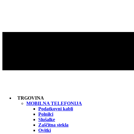
TRGOVINA
MOBILNA TELEFONIJA
Podatkovni kabli
Polnilci
Slušalke
Zaščitna stekla
Ovitki