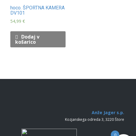
hoco. ŠPORTNA KAMERA
DV101
54,99
€
Dodaj v
košarico
Anže Jager s.p.
Kozjanskega odreda 3, 3220 Štore
0