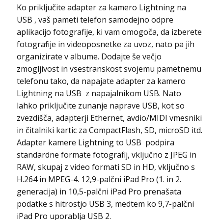
Ko priključite adapter za kamero Lightning na
USB , vaš pameti telefon samodejno odpre
aplikacijo fotografije, ki vam omogoča, da izberete
fotografije in videoposnetke za uvoz, nato pa jih
organizirate v albume. Dodajte še večjo
zmogljivost in vsestranskost svojemu pametnemu
telefonu tako, da napajate adapter za kamero
Lightning na USB z napajalnikom USB. Nato
lahko priključite zunanje naprave USB, kot so
zvezdišča, adapterji Ethernet, avdio/MIDI vmesniki
in čitalniki kartic za CompactFlash, SD, microSD itd.
Adapter kamere Lightning to USB podpira
standardne formate fotografij, vključno z JPEG in
RAW, skupaj z video formati SD in HD, vključno s
H.264 in MPEG-4. 12,9-palčni iPad Pro (1. in 2.
generacija) in 10,5-palčni iPad Pro prenašata
podatke s hitrostjo USB 3, medtem ko 9,7-palčni
iPad Pro uporablja USB 2.