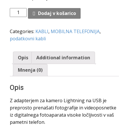
ADAPTER/KABEL
Dodaj v košarico
ZA
IPHONE/IPAD/IPOD
Categories:
KABLI
,
MOBILNA TELEFONIJA
,
quantity
podatkovni kabli
Opis
Additional information
Mnenja (0)
Opis
Z adapterjem za kamero Lightning na USB je
preprosto prenašati fotografije in videoposnetke
iz digitalnega fotoaparata visoke ločljivosti v vaš
pametni telefon.