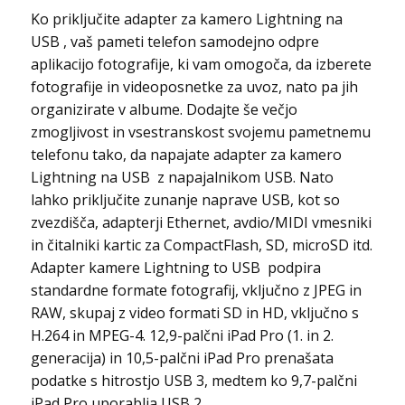
Ko priključite adapter za kamero Lightning na
USB , vaš pameti telefon samodejno odpre
aplikacijo fotografije, ki vam omogoča, da izberete
fotografije in videoposnetke za uvoz, nato pa jih
organizirate v albume. Dodajte še večjo
zmogljivost in vsestranskost svojemu pametnemu
telefonu tako, da napajate adapter za kamero
Lightning na USB z napajalnikom USB. Nato
lahko priključite zunanje naprave USB, kot so
zvezdišča, adapterji Ethernet, avdio/MIDI vmesniki
in čitalniki kartic za CompactFlash, SD, microSD itd.
Adapter kamere Lightning to USB podpira
standardne formate fotografij, vključno z JPEG in
RAW, skupaj z video formati SD in HD, vključno s
H.264 in MPEG-4. 12,9-palčni iPad Pro (1. in 2.
generacija) in 10,5-palčni iPad Pro prenašata
podatke s hitrostjo USB 3, medtem ko 9,7-palčni
iPad Pro uporablja USB 2.