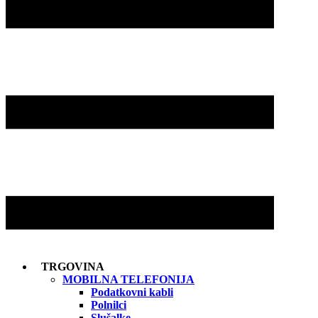
TRGOVINA
MOBILNA TELEFONIJA
Podatkovni kabli
Polnilci
Slušalke