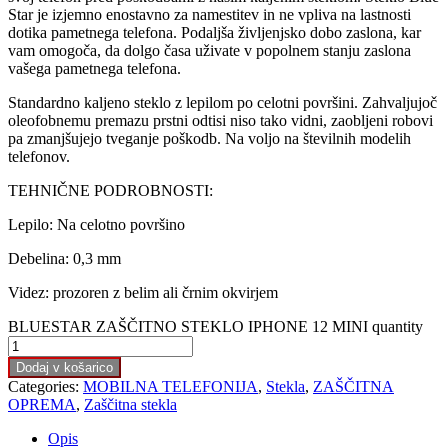
Star je izjemno enostavno za namestitev in ne vpliva na lastnosti
dotika pametnega telefona. Podaljša življenjsko dobo zaslona, ​​kar
vam omogoča, da dolgo časa uživate v popolnem stanju zaslona
vašega pametnega telefona.
Standardno kaljeno steklo z lepilom po celotni površini. Zahvaljujoč
oleofobnemu premazu prstni odtisi niso tako vidni, zaobljeni robovi
pa zmanjšujejo tveganje poškodb. Na voljo na številnih modelih
telefonov.
TEHNIČNE PODROBNOSTI:
Lepilo: Na celotno površino
Debelina: 0,3 mm
Videz: prozoren z belim ali črnim okvirjem
BLUESTAR ZAŠČITNO STEKLO IPHONE 12 MINI quantity
Dodaj v košarico
Categories:
MOBILNA TELEFONIJA
,
Stekla
,
ZAŠČITNA
OPREMA
,
Zaščitna stekla
Opis