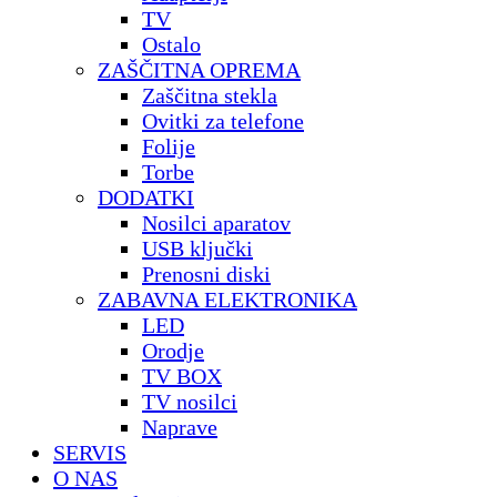
TV
Ostalo
ZAŠČITNA OPREMA
Zaščitna stekla
Ovitki za telefone
Folije
Torbe
DODATKI
Nosilci aparatov
USB ključki
Prenosni diski
ZABAVNA ELEKTRONIKA
LED
Orodje
TV BOX
TV nosilci
Naprave
SERVIS
O NAS