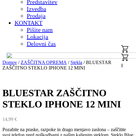
Predstavitev
Izvedba
Prodaja
KONTAKT
Pišite nam
Lokacija
Delovni čas
Domov
/
ZAŠČITNA OPREMA
/
Stekla
/ BLUESTAR
0
ZAŠČITNO STEKLO IPHONE 12 MINI
BLUESTAR ZAŠČITNO
STEKLO IPHONE 12 MINI
14,99
€
Pozabite na praske, razpoke in drago menjavo zaslona – zaščitite
svoj telefon pred poškodbami z našim kaljenim steklom. Steklo Blue