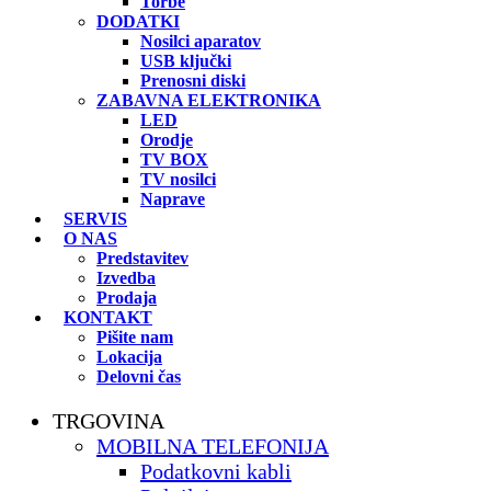
Torbe
DODATKI
Nosilci aparatov
USB ključki
Prenosni diski
ZABAVNA ELEKTRONIKA
LED
Orodje
TV BOX
TV nosilci
Naprave
SERVIS
O NAS
Predstavitev
Izvedba
Prodaja
KONTAKT
Pišite nam
Lokacija
Delovni čas
TRGOVINA
MOBILNA TELEFONIJA
Podatkovni kabli