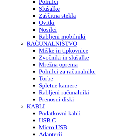
Polnilci
Slušalke
Zaščitna stekla
Ovitki
Nosilci
Rabljeni mobilniki
RAČUNALNIŠTVO
Miške in tipkovnice
Zvočniki in slušalke
Mrežna oprema
Polnilci za računalnike
Torbe
Spletne kamere
Rabljeni računalniki
Prenosni diski
KABLI
Podatkovni kabli
USB C
Micro USB
Adapterji