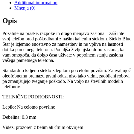
Additional information
Mnenja (0)
Opis
Pozabite na praske, razpoke in drago menjavo zaslona – zaščitite
svoj telefon pred poškodbami z našim kaljenim steklom. Steklo Blue
Star je izjemno enostavno za namestitev in ne vpliva na lastnosti
dotika pametnega telefona. Podaljša življenjsko dobo zaslona, ​​kar
vam omogoča, da dolgo časa uživate v popolnem stanju zaslona
vašega pametnega telefona.
Standardno kaljeno steklo z lepilom po celotni površini. Zahvaljujoč
oleofobnemu premazu prstni odtisi niso tako vidni, zaobljeni robovi
pa zmanjšujejo tveganje poškodb. Na voljo na številnih modelih
telefonov.
TEHNIČNE PODROBNOSTI:
Lepilo: Na celotno površino
Debelina: 0,3 mm
Videz: prozoren z belim ali črnim okvirjem