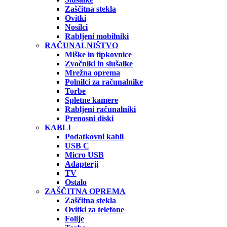
Zaščitna stekla
Ovitki
Nosilci
Rabljeni mobilniki
RAČUNALNIŠTVO
Miške in tipkovnice
Zvočniki in slušalke
Mrežna oprema
Polnilci za računalnike
Torbe
Spletne kamere
Rabljeni računalniki
Prenosni diski
KABLI
Podatkovni kabli
USB C
Micro USB
Adapterji
TV
Ostalo
ZAŠČITNA OPREMA
Zaščitna stekla
Ovitki za telefone
Folije