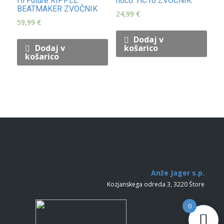
Hi Future RIPPLE
hoco. HC16 ZVOČNIK
BEATMAKER ZVOČNIK
24,99
€
59,99
€
Dodaj v
Dodaj v
košarico
košarico
Anže Jager s.p.
Kozjanskega odreda 3, 3220 Štore
0