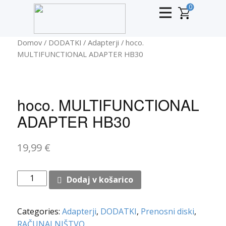
0
Domov
/
DODATKI
/
Adapterji
/ hoco.
MULTIFUNCTIONAL ADAPTER HB30
hoco. MULTIFUNCTIONAL
ADAPTER HB30
19,99
€
hoco.
Dodaj v košarico
MULTIFUNCTIONAL
ADAPTER
Categories:
Adapterji
,
DODATKI
,
Prenosni diski
,
HB30
RAČUNALNIŠTVO