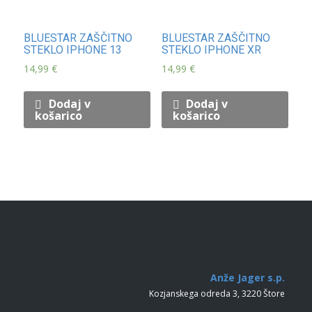
BLUESTAR ZAŠČITNO
BLUESTAR ZAŠČITNO
STEKLO IPHONE 13
STEKLO IPHONE XR
14,99
€
14,99
€
Dodaj v
Dodaj v
košarico
košarico
Anže Jager s.p.
Kozjanskega odreda 3, 3220 Štore