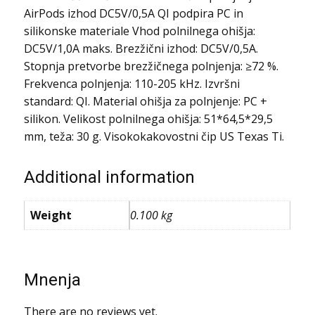
AirPods izhod DC5V/0,5A QI podpira PC in
silikonske materiale Vhod polnilnega ohišja:
DC5V/1,0A maks. Brezžični izhod: DC5V/0,5A.
Stopnja pretvorbe brezžičnega polnjenja: ≥72 %.
Frekvenca polnjenja: 110-205 kHz. Izvršni
standard: QI. Material ohišja za polnjenje: PC +
silikon. Velikost polnilnega ohišja: 51*64,5*29,5
mm, teža: 30 g. Visokokakovostni čip US Texas Ti.
Additional information
Weight
0.100 kg
Mnenja
There are no reviews yet.