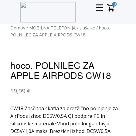
0
Domov
/
MOBILNA TELEFONIJA
/
slušalke
/ hoco.
POLNILEC ZA APPLE AIRPODS CW18
hoco. POLNILEC ZA
APPLE AIRPODS CW18
19,99
€
CW18 Zaščitna škatla za brezžično polnjenje za
AirPods izhod DC5V/0,5A QI podpira PC in
silikonske materiale Vhod polnilnega ohišja:
DC5V/1,0A maks. Brezžični izhod: DC5V/0,5A.