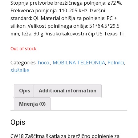
Stopnja pretvorbe brezžičnega polnjenja: ≥72 %.
Frekvenca polnjenja: 110-205 kHz. Izvršni
standard: QI. Material ohišja za polnjenje: PC +
silikon. Velikost polnilnega ohišja: 51*64,5*29,5
mm, teža: 30 g. Visokokakovostni čip US Texas Ti.
Out of stock
Categories:
hoco.
,
MOBILNA TELEFONIJA
,
Polnilci
,
slušalke
Opis
Additional information
Mnenja (0)
Opis
CW18 Zaščitna škatla za brezžično polnjenje za