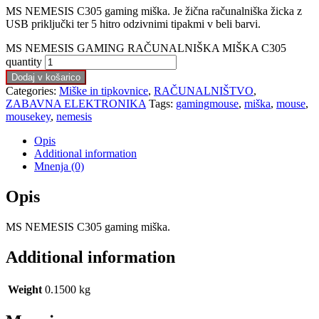
MS NEMESIS C305 gaming miška. Je žična računalniška žicka z
USB priključki ter 5 hitro odzivnimi tipakmi v beli barvi.
MS NEMESIS GAMING RAČUNALNIŠKA MIŠKA C305
quantity
Dodaj v košarico
Categories:
Miške in tipkovnice
,
RAČUNALNIŠTVO
,
ZABAVNA ELEKTRONIKA
Tags:
gamingmouse
,
miška
,
mouse
,
mousekey
,
nemesis
Opis
Additional information
Mnenja (0)
Opis
MS NEMESIS C305 gaming miška.
Additional information
Weight
0.1500 kg