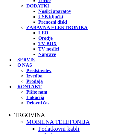
Torbe
DODATKI
Nosilci aparatov
USB ključki
Prenosni diski
ZABAVNA ELEKTRONIKA
LED
Orodje
TV BOX
TV nosilci
Naprave
SERVIS
O NAS
Predstavitev
Izvedba
Prodaja
KONTAKT
Pišite nam
Lokacija
Delovni čas
TRGOVINA
MOBILNA TELEFONIJA
Podatkovni kabli