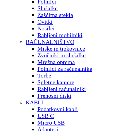
Polnilci
Slušalke
Zaščitna stekla
Ovitki
Nosilci
Rabljeni mobilniki
RAČUNALNIŠTVO
Miške in tipkovnice
Zvočniki in slušalke
Mrežna oprema
Polnilci za računalnike
Torbe
Spletne kamere
Rabljeni računalniki
Prenosni diski
KABLI
Podatkovni kabli
USB C
Micro USB
Adapterji