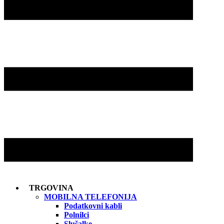
TRGOVINA
MOBILNA TELEFONIJA
Podatkovni kabli
Polnilci
Slušalke