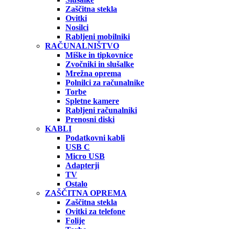
Zaščitna stekla
Ovitki
Nosilci
Rabljeni mobilniki
RAČUNALNIŠTVO
Miške in tipkovnice
Zvočniki in slušalke
Mrežna oprema
Polnilci za računalnike
Torbe
Spletne kamere
Rabljeni računalniki
Prenosni diski
KABLI
Podatkovni kabli
USB C
Micro USB
Adapterji
TV
Ostalo
ZAŠČITNA OPREMA
Zaščitna stekla
Ovitki za telefone
Folije