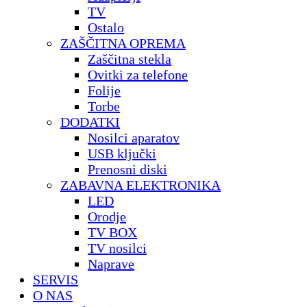
TV
Ostalo
ZAŠČITNA OPREMA
Zaščitna stekla
Ovitki za telefone
Folije
Torbe
DODATKI
Nosilci aparatov
USB ključki
Prenosni diski
ZABAVNA ELEKTRONIKA
LED
Orodje
TV BOX
TV nosilci
Naprave
SERVIS
O NAS