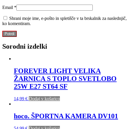
Email
*
Shrani moje ime, e-pošto in spletišče v ta brskalnik za naslednjič,
ko komentiram.
Sorodni izdelki
FOREVER LIGHT VELIKA
ŽARNICA S TOPLO SVETLOBO
25W E27 ST64 SF
14,99
€
Dodaj v košarico
hoco. ŠPORTNA KAMERA DV101
54,99
€
Dodaj v košarico