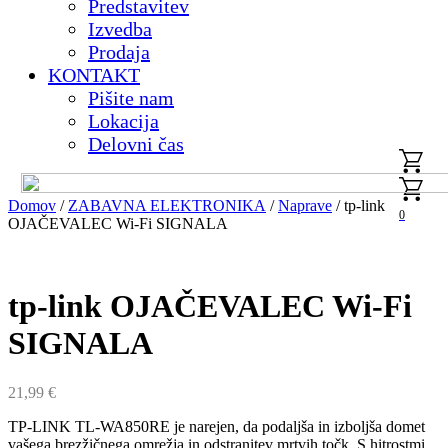
Predstavitev
Izvedba
Prodaja
KONTAKT
Pišite nam
Lokacija
Delovni čas
Domov
/
ZABAVNA ELEKTRONIKA
/
Naprave
/ tp-link
0
OJAČEVALEC Wi-Fi SIGNALA
tp-link OJAČEVALEC Wi-Fi
SIGNALA
21,99
€
TP-LINK TL-WA850RE je narejen, da podaljša in izboljša domet
vašega brezžičnega omrežja in odstranitev mrtvih točk. S hitrostmi