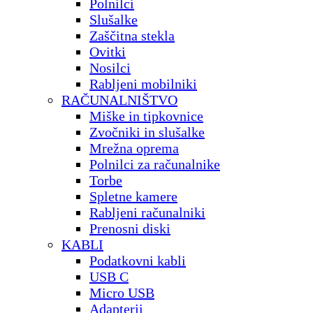
Polnilci
Slušalke
Zaščitna stekla
Ovitki
Nosilci
Rabljeni mobilniki
RAČUNALNIŠTVO
Miške in tipkovnice
Zvočniki in slušalke
Mrežna oprema
Polnilci za računalnike
Torbe
Spletne kamere
Rabljeni računalniki
Prenosni diski
KABLI
Podatkovni kabli
USB C
Micro USB
Adapterji