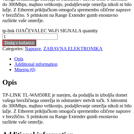
do 300Mbps, majhno velikostjo, podaljševanje omrežja nikoli ni bilo
lažje. Z Etherent priključkom omogoča spremembo ožičene naprave
v brezžično. S pritiskom na Range Extender gumb enostavno
razširite vaše omrežje.
tp-link OJAČEVALEC Wi-Fi SIGNALA quantity
Dodaj v košarico
Categories:
Naprave
,
ZABAVNA ELEKTRONIKA
Opis
Additional information
Mnenja (0)
Opis
TP-LINK TL-WA850RE je narejen, da podaljša in izboljša domet
vašega brezžičnega omrežja in odstranitev mrtvih točk. S hitrostmi
do 300Mbps, majhno velikostjo, podaljševanje omrežja nikoli ni bilo
lažje. Z Etherent priključkom omogoča spremembo ožičene naprave
v brezžično. S pritiskom na Range Extender gumb enostavno
razširite vaše omrežje.