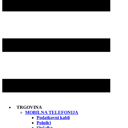
TRGOVINA
MOBILNA TELEFONIJA
Podatkovni kabli
Polnilci
Slušalke