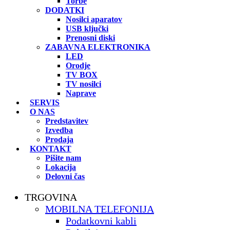
Torbe
DODATKI
Nosilci aparatov
USB ključki
Prenosni diski
ZABAVNA ELEKTRONIKA
LED
Orodje
TV BOX
TV nosilci
Naprave
SERVIS
O NAS
Predstavitev
Izvedba
Prodaja
KONTAKT
Pišite nam
Lokacija
Delovni čas
TRGOVINA
MOBILNA TELEFONIJA
Podatkovni kabli