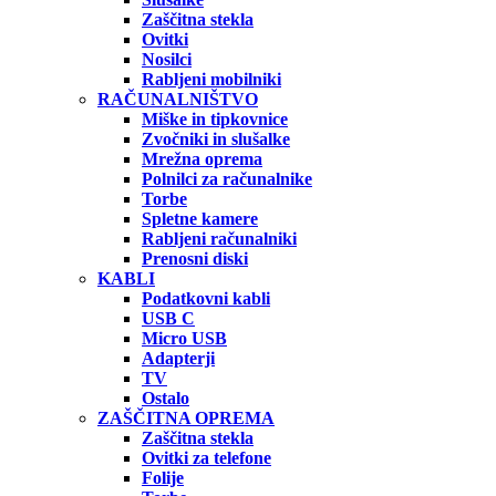
Zaščitna stekla
Ovitki
Nosilci
Rabljeni mobilniki
RAČUNALNIŠTVO
Miške in tipkovnice
Zvočniki in slušalke
Mrežna oprema
Polnilci za računalnike
Torbe
Spletne kamere
Rabljeni računalniki
Prenosni diski
KABLI
Podatkovni kabli
USB C
Micro USB
Adapterji
TV
Ostalo
ZAŠČITNA OPREMA
Zaščitna stekla
Ovitki za telefone
Folije