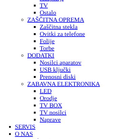
TV
Ostalo
ZAŠČITNA OPREMA
Zaščitna stekla
Ovitki za telefone
Folije
Torbe
DODATKI
Nosilci aparatov
USB ključki
Prenosni diski
ZABAVNA ELEKTRONIKA
LED
Orodje
TV BOX
TV nosilci
Naprave
SERVIS
O NAS